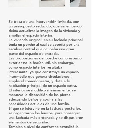
Se trata de una intervención limitada, con
un presupuesto reducido, que sin embargo,
debía actualizar la imagen de la vivienda y
ampliar el espacio interior.
La vivienda original, en su fachada principal
tenía un porche al cual se accedía por una
escalera central que ocupaba una gran
parte del espacio de entrada.
Las proporciones del porche como espacio
exterior no lo hacían útil, sin embargo,
como espacio interior resultaba
interesante, ya que constituye un espacio
intermedio que genera circulaciones ,
amplia el comedor-estar, y dota a la
habitación principal de un espacio extra.
El interior se modificó mínimamente, se
mantuvo la disposición de las piezas,
adecuando baños y cocina a las
necesidades actuales de una familia.
Sí que se intervino en la fachada posterior,
se organizaron los huecos, para conseguir
una fachada más ordenada y se dispusieron
elementos de seguridad.
También a nivel de confort se actualizó la