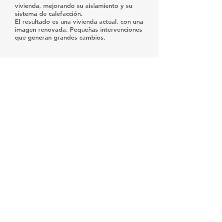
vivienda, mejorando su aislamiento y su
sistema de calefacción.
El resultado es una vivienda actual, con una
imagen renovada. Pequeñas intervenciones
que generan grandes cambios.
Arquitectos
: Asun Vidal Layel
Promotor:
Privado
Descripción
: Reforma Habitatge Unifamiliar
Situación:
Boscos de
Tarragona
AVL ARQUITECTURA