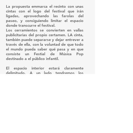
La propuesta emmarca el recinto con unas
cintas con el logo del festival que irán
ligadas, aprovechando las farolas del
paseo, y consiguiendo limitar el espacio
donde transcurre el festival.
Los cerramientos se convierten en vallas
publicitarias del propio certamen. LA cinta,
también puede separarse y dejar entrever a
través de ella, con la voluntad de que todo
el mundo pueda saber qué pasa y en que
consiste un Festial de Música Pop
destinado a el público infantil.
El espacio interior estará claramente
delimitado. A un lado tendremos los
talleres familiares y el espació para bebés,
los cambiadores infantiles, los WC y una
barra con productos ecológicos para poder
merendar y cenar de manera saludable.
Al otro lado encontraremos el espacio para
el público más joven y de concierto junto al
escenario, servicio de barra, WC de adultos
y tenderets con el merchandising del
Festival.
Arquitecta
: Asun Vidal Layel